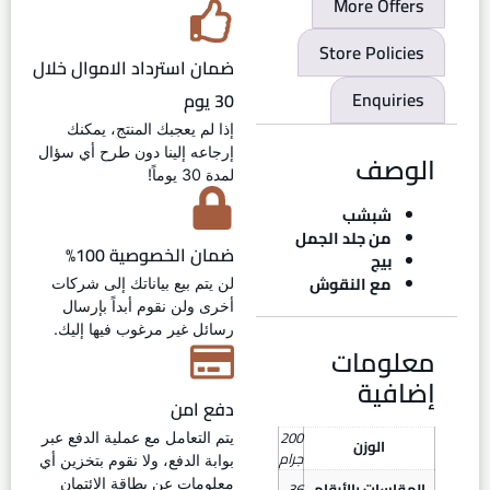
More Offers
Store Policies
ضمان استرداد الاموال خلال
30 يوم
Enquiries
إذا لم يعجبك المنتج، يمكنك
إرجاعه إلينا دون طرح أي سؤال
الوصف
لمدة 30 يوماً!
شبشب
من جلد الجمل
ضمان الخصوصية 100%
بيج
مع النقوش
لن يتم بيع بياناتك إلى شركات
أخرى ولن نقوم أبداً بإرسال
رسائل غير مرغوب فيها إليك.
معلومات
إضافية
دفع امن
200
يتم التعامل مع عملية الدفع عبر
الوزن
جرام
بوابة الدفع، ولا نقوم بتخزين أي
معلومات عن بطاقة الائتمان
المقاسات بالأرقام
36
,