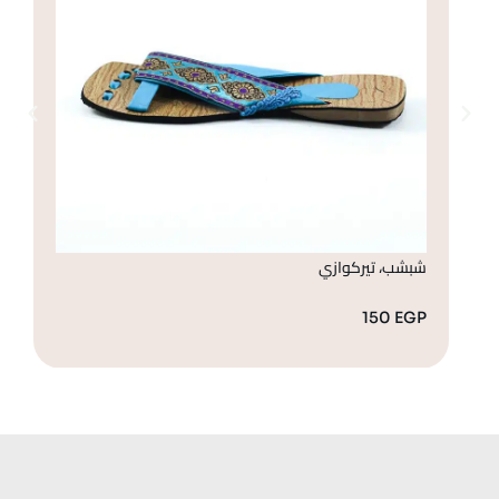
شبشب، تيركوازي
شب
GP
150
EGP