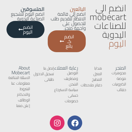
انضم الي
البائعين
المتسوقين
mobecart
انضم إلى قائمة
انضم اليوم لتشجيع
الانتظار لتقديم طلب
الصناعة اليدوية
للصناعات
للحصول على
انضم
واجهة متجر.
اليدوية
اليوم
انضم
اليوم
كـ
بائع
المتجر
رعاية العملاء
About
هدايا
إتصل بنا
Mobecart
مجوهرات
التوصيل
المنزل
تسجيل الدخول
الاسئلة الشائعة
موضة
ومصاريف
المطبخ
طلباتى
معلومات عنا
الكترونيات
الشحن
دفاتر ملاحظات
الشروط
حقائب
سياسة الاسترجاع
والاحكام
حسابى
الوظائف
خصومات
إعلن معنا