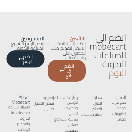
انضم الي
البائعين
المتسوقين
mobecart
انضم إلى قائمة
انضم اليوم لتشجيع
الانتظار لتقديم طلب
الصناعة اليدوية
للصناعات
للحصول على
انضم
واجهة متجر.
اليدوية
اليوم
انضم
اليوم
كـ
بائع
المتجر
رعاية العملاء
About
هدايا
إتصل بنا
Mobecart
مجوهرات
التوصيل
المنزل
تسجيل الدخول
الاسئلة الشائعة
موضة
ومصاريف
المطبخ
طلباتى
معلومات عنا
الكترونيات
الشحن
دفاتر ملاحظات
الشروط
حقائب
سياسة الاسترجاع
والاحكام
حسابى
الوظائف
خصومات