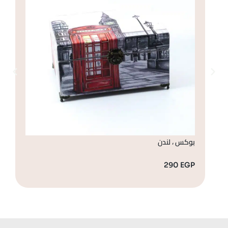
بوكس ، لندن
صن
GP
290
EGP