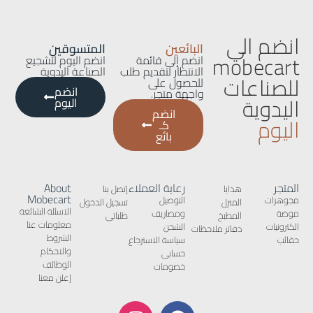
انضم الي
البائعين
المتسوقين
mobecart
انضم إلى قائمة
انضم اليوم لتشجيع
الانتظار لتقديم طلب
الصناعة اليدوية
للصناعات
للحصول على
انضم
واجهة متجر.
اليدوية
اليوم
انضم
اليوم
كـ
بائع
المتجر
رعاية العملاء
About
هدايا
إتصل بنا
Mobecart
مجوهرات
التوصيل
المنزل
تسجيل الدخول
الاسئلة الشائعة
موضة
ومصاريف
المطبخ
طلباتى
معلومات عنا
الكترونيات
الشحن
دفاتر ملاحظات
الشروط
حقائب
سياسة الاسترجاع
والاحكام
حسابى
الوظائف
خصومات
إعلن معنا