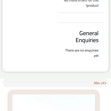
No more offers for this
product!
General
Enquiries
There are no enquiries
yet.
ذات صلة