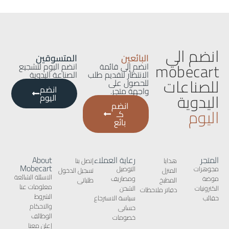
انضم الي
البائعين
المتسوقين
mobecart
انضم إلى قائمة
انضم اليوم لتشجيع
الانتظار لتقديم طلب
الصناعة اليدوية
للصناعات
للحصول على
انضم
واجهة متجر.
اليدوية
اليوم
انضم
اليوم
كـ
بائع
المتجر
رعاية العملاء
About
هدايا
إتصل بنا
Mobecart
مجوهرات
التوصيل
المنزل
تسجيل الدخول
الاسئلة الشائعة
موضة
ومصاريف
المطبخ
طلباتى
معلومات عنا
الكترونيات
الشحن
دفاتر ملاحظات
الشروط
حقائب
سياسة الاسترجاع
والاحكام
حسابى
الوظائف
خصومات
إعلن معنا