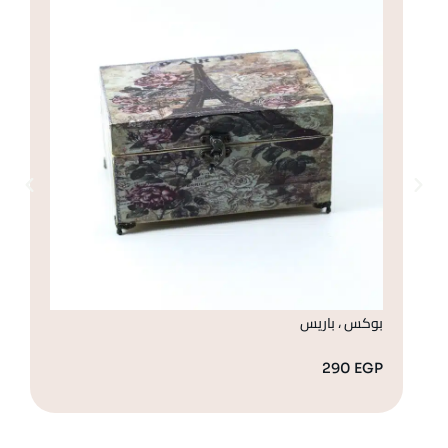
بوكس ، باريس
صن
GP
290
EGP