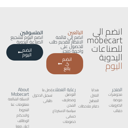
انضم الي
البائعين
المتسوقين
mobecart
انضم إلى قائمة
انضم اليوم لتشجيع
الانتظار لتقديم طلب
الصناعة اليدوية
للصناعات
للحصول على
انضم
واجهة متجر.
اليدوية
اليوم
انضم
اليوم
كـ
بائع
المتجر
رعاية العملاء
About
هدايا
إتصل بنا
Mobecart
مجوهرات
التوصيل
المنزل
تسجيل الدخول
الاسئلة الشائعة
موضة
ومصاريف
المطبخ
طلباتى
معلومات عنا
الكترونيات
الشحن
دفاتر ملاحظات
الشروط
حقائب
سياسة الاسترجاع
والاحكام
حسابى
الوظائف
خصومات
إعلن معنا