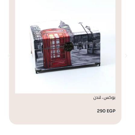
بوكس ، لندن
بو
GP
290
EGP