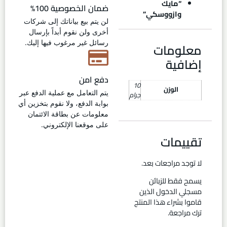
“مايك
ضمان الخصوصية 100%
وازووسكي”
لن يتم بيع بياناتك إلى شركات
أخرى ولن نقوم أبداً بإرسال
رسائل غير مرغوب فيها إليك.
معلومات
إضافية
دفع امن
10
الوزن
يتم التعامل مع عملية الدفع عبر
جرام
بوابة الدفع، ولا نقوم بتخزين أي
معلومات عن بطاقة الائتمان
على موقعنا الإلكتروني.
تقييمات
لا توجد مراجعات بعد.
يسمح فقط للزبائن
مسجلي الدخول الذين
قاموا بشراء هذا المنتج
ترك مراجعة.