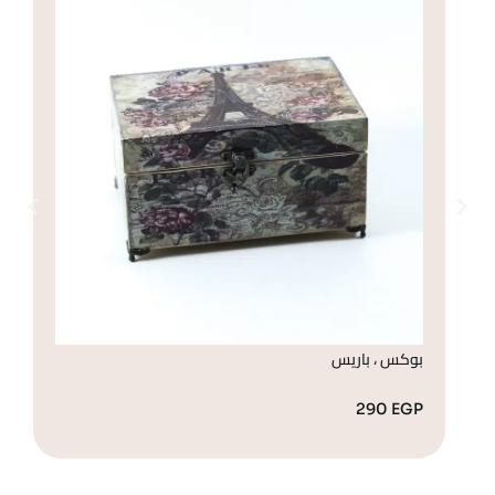
بوكس ، باريس
رس
GP
290
EGP