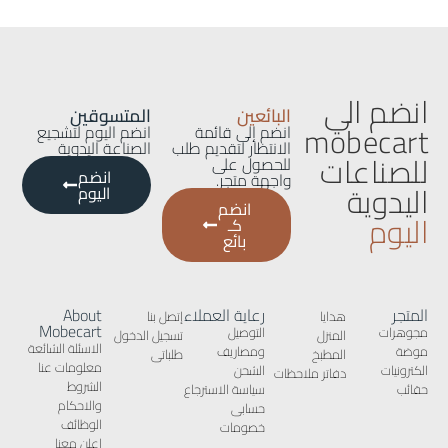
انضم الي
البائعين
المتسوقين
mobecart
انضم إلى قائمة
انضم اليوم لتشجيع
الانتظار لتقديم طلب
الصناعة اليدوية
للصناعات
للحصول على
انضم
واجهة متجر.
اليدوية
اليوم
انضم
اليوم
كـ
بائع
المتجر
رعاية العملاء
About
هدايا
إتصل بنا
Mobecart
مجوهرات
التوصيل
المنزل
تسجيل الدخول
الاسئلة الشائعة
موضة
ومصاريف
المطبخ
طلباتى
معلومات عنا
الكترونيات
الشحن
دفاتر ملاحظات
الشروط
حقائب
سياسة الاسترجاع
والاحكام
حسابى
الوظائف
خصومات
إعلن معنا