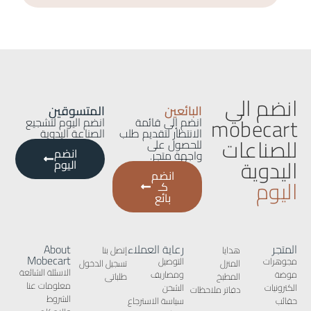
انضم الي
البائعين
المتسوقين
mobecart
انضم إلى قائمة
انضم اليوم لتشجيع
الانتظار لتقديم طلب
الصناعة اليدوية
للصناعات
للحصول على
انضم
واجهة متجر.
اليدوية
اليوم
انضم
اليوم
كـ
بائع
المتجر
رعاية العملاء
About
هدايا
إتصل بنا
Mobecart
مجوهرات
التوصيل
المنزل
تسجيل الدخول
الاسئلة الشائعة
موضة
ومصاريف
المطبخ
طلباتى
معلومات عنا
الكترونيات
الشحن
دفاتر ملاحظات
الشروط
حقائب
سياسة الاسترجاع