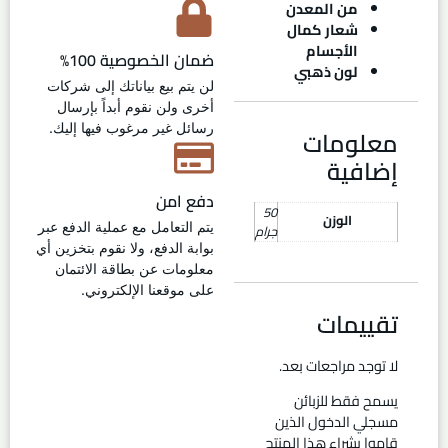
من المعدن
شعار كمال
الأجسام
ضمان الخصوصية 100%
لون ذهبي
لن يتم بيع بياناتك إلى شركات
أخرى ولن نقوم أبداً بإرسال
رسائل غير مرغوب فيها إليك.
معلومات
إضافية
دفع امن
50
الوزن
يتم التعامل مع عملية الدفع عبر
جرام
بوابة الدفع، ولا نقوم بتخزين أي
معلومات عن بطاقة الائتمان
على موقعنا الإلكتروني.
تقييمات
لا توجد مراجعات بعد.
يسمح فقط للزبائن
مسجلي الدخول الذين
قاموا بشراء هذا المنتج