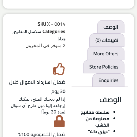
SKU
X - 0014
الوصف
,
Categories
سلاسل المفاتيح
تقييمات (0)
هدايا
2 متوفر في المخزون
More Offers
Store Policies
Enquiries
ضمان استرداد الاموال خلال
30 يوم
الوصف
إذا لم يعجبك المنتج، يمكنك
إرجاعه إلينا دون طرح أي سؤال
سلسلة مفاتيح
لمدة 30 يوماً!
مصنوعة من
الخشب
“ديزي داك”
ضمان الخصوصية 100%