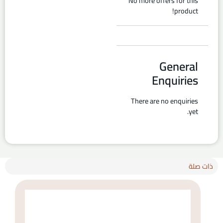
No more offers for this
product!
General
Enquiries
There are no enquiries
yet.
ذات صلة