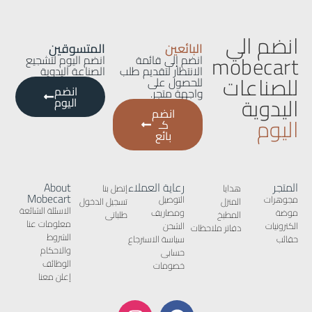
انضم الي
البائعين
المتسوقين
mobecart
انضم إلى قائمة
انضم اليوم لتشجيع
الانتظار لتقديم طلب
الصناعة اليدوية
للصناعات
للحصول على
انضم
واجهة متجر.
اليدوية
اليوم
انضم
اليوم
كـ
بائع
المتجر
رعاية العملاء
About
هدايا
إتصل بنا
Mobecart
مجوهرات
التوصيل
المنزل
تسجيل الدخول
الاسئلة الشائعة
موضة
ومصاريف
المطبخ
طلباتى
معلومات عنا
الكترونيات
الشحن
دفاتر ملاحظات
الشروط
حقائب
سياسة الاسترجاع
والاحكام
حسابى
الوظائف
خصومات
إعلن معنا