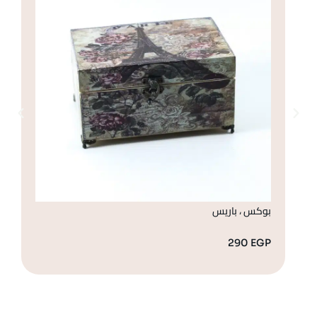
بوكس ، باريس
صن
GP
290
EGP