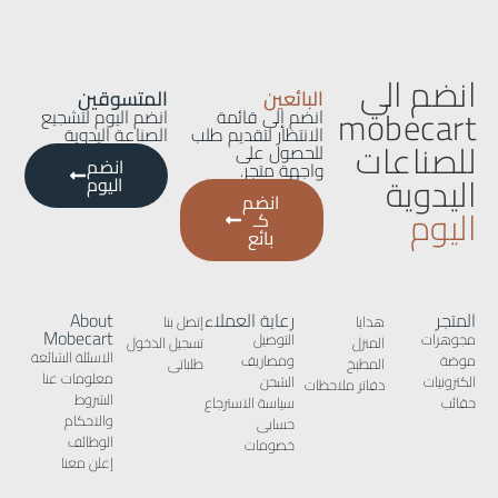
انضم الي
البائعين
المتسوقين
mobecart
انضم إلى قائمة
انضم اليوم لتشجيع
الانتظار لتقديم طلب
الصناعة اليدوية
للصناعات
للحصول على
انضم
واجهة متجر.
اليدوية
اليوم
انضم
اليوم
كـ
بائع
المتجر
رعاية العملاء
About
هدايا
إتصل بنا
Mobecart
مجوهرات
التوصيل
المنزل
تسجيل الدخول
الاسئلة الشائعة
موضة
ومصاريف
المطبخ
طلباتى
معلومات عنا
الكترونيات
الشحن
دفاتر ملاحظات
الشروط
حقائب
سياسة الاسترجاع
والاحكام
حسابى
الوظائف
خصومات
إعلن معنا