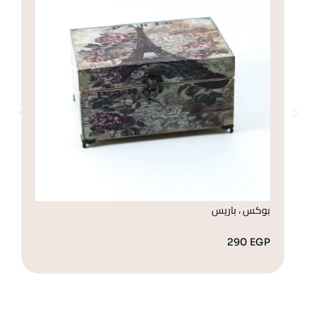
بوكس ، باريس
بو
GP
290
EGP