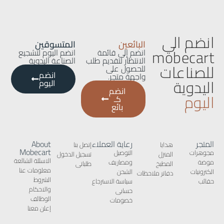
انضم الي
البائعين
المتسوقين
mobecart
انضم إلى قائمة
انضم اليوم لتشجيع
الانتظار لتقديم طلب
الصناعة اليدوية
للصناعات
للحصول على
انضم
واجهة متجر.
اليدوية
اليوم
انضم
اليوم
كـ
بائع
المتجر
رعاية العملاء
About
هدايا
إتصل بنا
Mobecart
مجوهرات
التوصيل
المنزل
تسجيل الدخول
الاسئلة الشائعة
موضة
ومصاريف
المطبخ
طلباتى
معلومات عنا
الكترونيات
الشحن
دفاتر ملاحظات
الشروط
حقائب
سياسة الاسترجاع
والاحكام
حسابى
الوظائف
خصومات
إعلن معنا