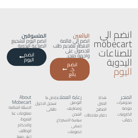
انضم الي
البائعين
المتسوقين
mobecart
انضم إلى قائمة
انضم اليوم لتشجيع
الانتظار لتقديم طلب
الصناعة اليدوية
للصناعات
للحصول على
انضم
واجهة متجر.
اليدوية
اليوم
انضم
اليوم
كـ
بائع
المتجر
رعاية العملاء
About
هدايا
إتصل بنا
Mobecart
مجوهرات
التوصيل
المنزل
تسجيل الدخول
الاسئلة الشائعة
موضة
ومصاريف
المطبخ
طلباتى
معلومات عنا
الكترونيات
الشحن
دفاتر ملاحظات
الشروط
حقائب
سياسة الاسترجاع
والاحكام
حسابى
الوظائف
خصومات
إعلن معنا