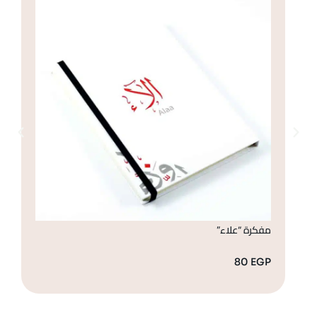
مفكرة “علاء”
مف
GP
80
EGP