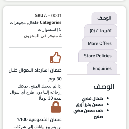
SKU
A - 0001
الوصف
,
Categories
خلخال
مجوهرات
تقييمات (0)
& إكسسوارات
4 متوفر في المخزون
More Offers
Store Policies
Enquiries
ضمان استرداد الاموال خلال
30 يوم
الوصف
إذا لم يعجبك المنتج، يمكنك
إرجاعه إلينا دون طرح أي سؤال
خلخال فضي
لمدة 30 يوماً!
معدن بخرز أزرق
كف معدن فضي
صغير
ضمان الخصوصية 100%
لن يتم بيع بياناتك إلى شركات