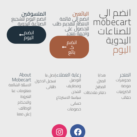
انضم الي
البائعين
المتسوقين
mobecart
انضم إلى قائمة
انضم اليوم لتشجيع
الانتظار لتقديم طلب
الصناعة اليدوية
للصناعات
للحصول على
انضم
واجهة متجر.
اليدوية
اليوم
انضم
اليوم
كـ
بائع
المتجر
رعاية العملاء
About
هدايا
إتصل بنا
Mobecart
مجوهرات
التوصيل
المنزل
تسجيل الدخول
الاسئلة الشائعة
موضة
ومصاريف
المطبخ
طلباتى
معلومات عنا
الكترونيات
الشحن
دفاتر ملاحظات
الشروط
حقائب
سياسة الاسترجاع
والاحكام
حسابى
الوظائف
خصومات
إعلن معنا