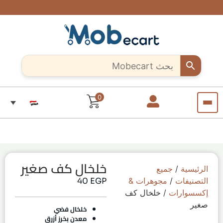
شحن
ادعم
هل أنت
خصومات
سريع
حرفي
حصرية
الحرفيين
وآمن..
مبدع؟
تصل إلى
المبدعين..
لجميع
10%
ابدأ بيع
تسوق
أنحاء
لفترة
قطعاً
منتجاتك
مصر
معنا
محدودة
فريدة من
الآن من
كل مكان
أي
مكان
في
مصر
0
خلخال كف صغير
الرئيسية
/
جميع
التصنيفات
/
مجوهرات &
EGP
40
إكسسوارات
/ خلخال كف
صغير
خلخال فضي
معدن بخرز أزرق