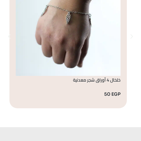
خلخال 4 أوراق شجر معدنية
أساو
GP
50
EGP