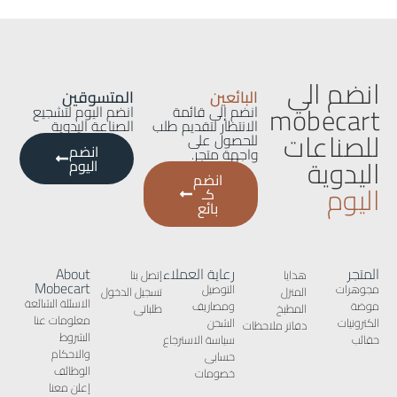
انضم الي
البائعين
المتسوقين
mobecart
انضم إلى قائمة
انضم اليوم لتشجيع
الانتظار لتقديم طلب
الصناعة اليدوية
للصناعات
للحصول على
انضم
واجهة متجر.
اليدوية
اليوم
انضم
اليوم
كـ
بائع
المتجر
رعاية العملاء
About
هدايا
إتصل بنا
Mobecart
مجوهرات
التوصيل
المنزل
تسجيل الدخول
الاسئلة الشائعة
موضة
ومصاريف
المطبخ
طلباتى
معلومات عنا
الكترونيات
الشحن
دفاتر ملاحظات
الشروط
حقائب
سياسة الاسترجاع
والاحكام
حسابى
الوظائف
خصومات
إعلن معنا