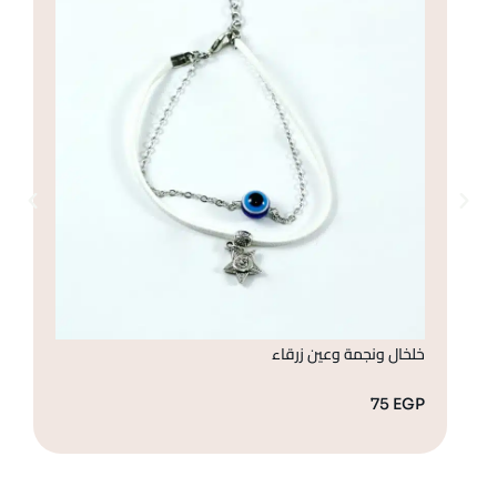
خلخال ونجمة وعين زرقاء
أساو
GP
75
EGP