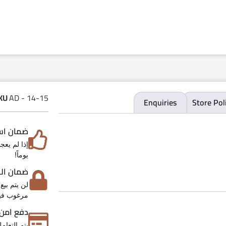
KU
AD - 14-15
Enquiries
Store Pol
ضمان استرد
يوماً!
ضمان الخص
لن يتم بيع
مرغوب فيه
دفع امن
يتم التعام