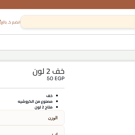
انضم كـ بائع
خف 2 لون
50
EGP
خف
مصنوع من الكروشيه
متاح 2 لون
الوزن