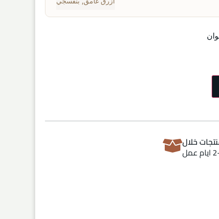
أزرق غامق
,
بنفسجي
وان
تجات خلال
ام عمل