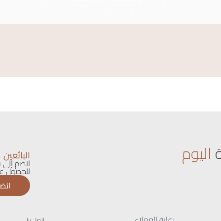
اليوم
البائعين
انضم إلى ق
للحصول عل
انضم
رعاية العملاء
إتصل بنا