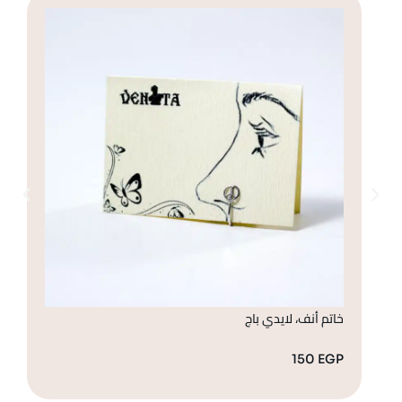
خاتم أنف، لايدي باج
خا
GP
150
EGP