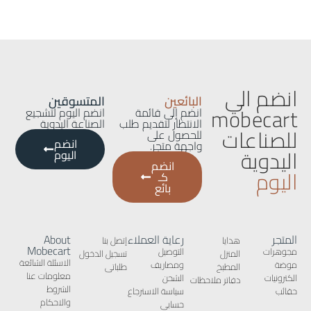
انضم الي
البائعين
المتسوقين
mobecart
انضم إلى قائمة
انضم اليوم لتشجيع
الانتظار لتقديم طلب
الصناعة اليدوية
للصناعات
للحصول على
انضم
واجهة متجر.
اليدوية
اليوم
انضم
اليوم
كـ
بائع
المتجر
رعاية العملاء
About
هدايا
إتصل بنا
Mobecart
مجوهرات
التوصيل
المنزل
تسجيل الدخول
الاسئلة الشائعة
موضة
ومصاريف
المطبخ
طلباتى
معلومات عنا
الكترونيات
الشحن
دفاتر ملاحظات
الشروط
حقائب
سياسة الاسترجاع
والاحكام
حسابى