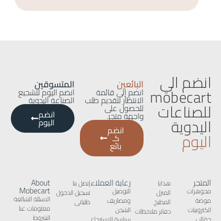
انضم الي
البائعين
المتسوقين
mobecart
انضم إلى قائمة
انضم اليوم لتشجيع
الانتظار لتقديم طلب
الصناعة اليدوية
للصناعات
للحصول على
انضم
واجهة متجر.
اليدوية
اليوم
انضم
اليوم
كـ
بائع
المتجر
رعاية العملاء
About
هدايا
إتصل بنا
Mobecart
مجوهرات
التوصيل
المنزل
تسجيل الدخول
الاسئلة الشائعة
موضة
ومصاريف
المطبخ
طلباتى
معلومات عنا
الكترونيات
الشحن
دفاتر ملاحظات
الشروط
حقائب
سياسة الاسترجاع