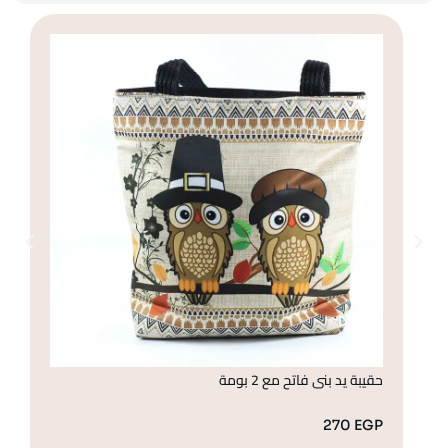
حقيبة يد بنى فاتح مع 2 بومة
حق
GP
270
EGP