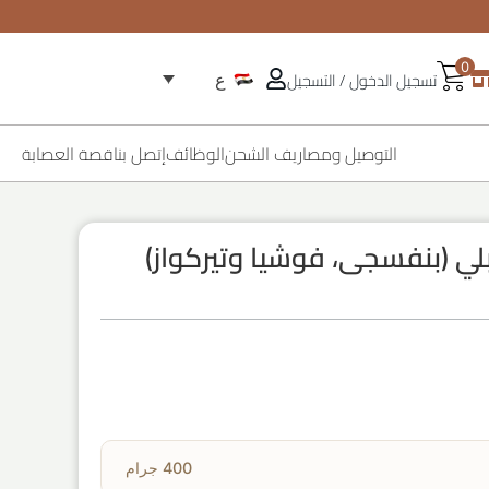
0
تسجيل الدخول / التسجيل
ع
التوصيل ومصاريف الشحن
الوظائف
إتصل بنا
قصة العصابة
لي (بنفسجى، فوشيا وتيركواز)
400 جرام