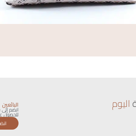
اليوم
البائعين
انضم إلى ق
للحصول عل
انضم