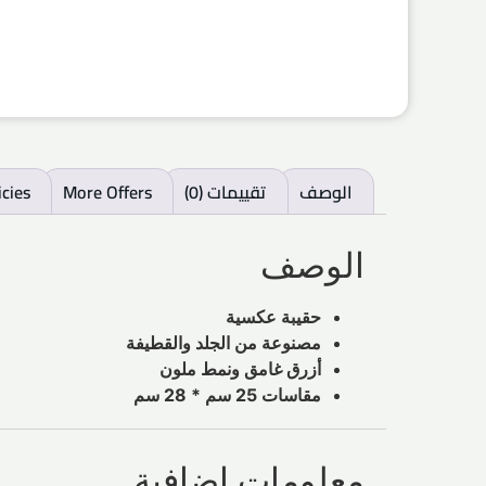
الوصف
تقييمات (0)
More Offers
icies
الوصف
حقيبة عكسية
مصنوعة من الجلد والقطيفة
أزرق غامق ونمط ملون
مقاسات 25 سم * 28 سم
معلومات إضافية