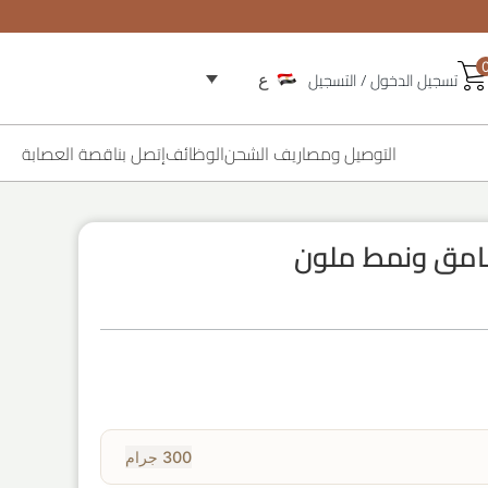
تسجيل الدخول / التسجيل
ع
التوصيل ومصاريف الشحن
الوظائف
إتصل بنا
قصة العصابة
غامق ونمط ملون
300 جرام