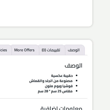
الوصف
تقييمات (0)
More Offers
icies
الوصف
حقيبة عكسية
مصنوعة من الجلد والقماش
فوشيا وبوم ملون
مقاس 25 سم * 28 سم
معلومات إضافية