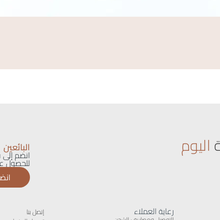
اليوم
البائعين
انضم إلى ق
للحصول عل
انضم
رعاية العملاء
إتصل بنا
التوصيل ومصاريف الشحن