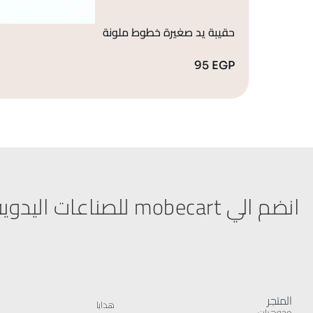
حقيبة يد صغيرة خطوط ملونة
95
EGP
انضم الي mobecart للصناعات اليدوية
المتجر
هدايا
مجوهرات