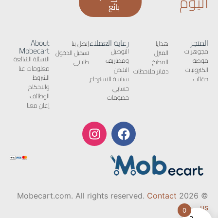
اليوم
بائع
المتجر
رعاية العملاء
About
هدايا
إتصل بنا
Mobecart
مجوهرات
التوصيل
المنزل
تسجيل الدخول
الاسئلة الشائعة
موضة
ومصاريف
المطبخ
طلباتى
معلومات عنا
الكترونيات
الشحن
دفاتر ملاحظات
الشروط
حقائب
سياسة الاسترجاع
والاحكام
حسابى
الوظائف
خصومات
إعلن معنا
Contact
© 2026 Mobecart.com. All rights reserved.
us
0