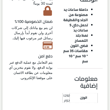
لمدة 30 يوماً!
حاملة ساعات يد
مصنوعة من
الجلد والقطيفة
ضمان الخصوصية 100%
تحمل حتي 5
لن يتم بيع بياناتك إلى شركات
ساعات يد
أخرى ولن نقوم أبداً بإرسال
نمط جلد
رسائل غير مرغوب فيها إليك.
التمساح
فضي اللون
مقاسات 35 سم
دفع امن
* 10 سم * 10
سم
يتم التعامل مع عملية الدفع عبر
بوابة الدفع، ولا نقوم بتخزين أي
معلومات عن بطاقة الائتمان
معلومات
على موقعنا الإلكتروني.
إضافية
1250
الوزن
جرام