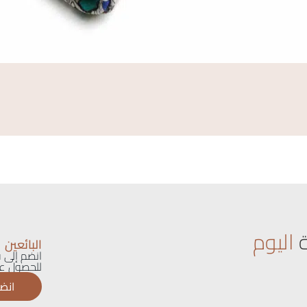
اليوم
البائعين
انضم إلى ق
للحصول عل
انضم