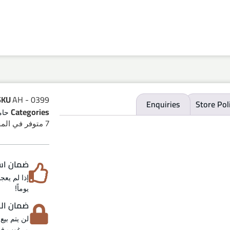
SKU
AH - 0399
Enquiries
Store Pol
Categories
حام
7 متوفر في المخزون
ضمان استرد
يوماً!
ضمان الخص
لن يتم بيع
مرغوب فيه