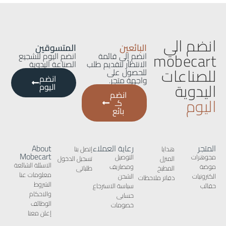
انضم الي
البائعين
المتسوقين
mobecart
انضم إلى قائمة
انضم اليوم لتشجيع
الانتظار لتقديم طلب
الصناعة اليدوية
للصناعات
للحصول على
انضم
واجهة متجر.
اليدوية
اليوم
انضم
اليوم
كـ
بائع
المتجر
رعاية العملاء
About
هدايا
إتصل بنا
Mobecart
مجوهرات
التوصيل
المنزل
تسجيل الدخول
الاسئلة الشائعة
موضة
ومصاريف
المطبخ
طلباتى
معلومات عنا
الكترونيات
الشحن
دفاتر ملاحظات
الشروط
حقائب
سياسة الاسترجاع
والاحكام
حسابى
الوظائف
خصومات
إعلن معنا