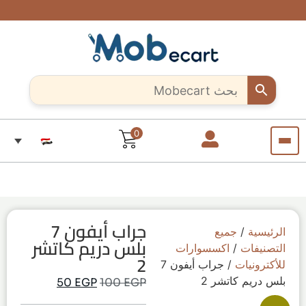
شحن
ادعم
هل أنت
خصومات
سريع
حرفي
حصرية
الحرفيين
وآمن..
مبدع؟
تصل إلى
المبدعين..
لجميع
10%
ابدأ بيع
تسوق
أنحاء
لفترة
قطعاً
منتجاتك
مصر
معنا
محدودة
فريدة من
الآن من
كل مكان
أي
مكان
في
مصر
0
جراب أيفون 7
الرئيسية
/
جميع
بلس دريم كاتشر
التصنيفات
/
اكسسوارات
2
للأكترونيات
/ جراب أيفون 7
بلس دريم كاتشر 2
50
EGP
100
EGP