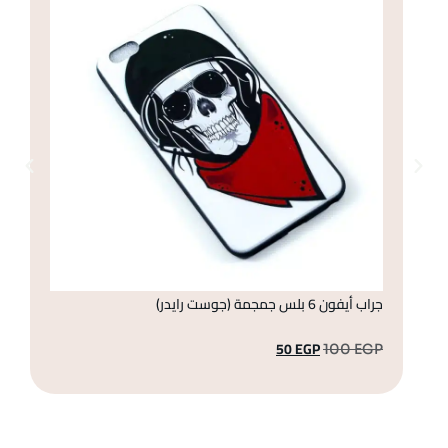
جراب أيفون 6 بلس جمجمة (جوست رايدر)
جراب 
50
EGP
GP
100
EGP