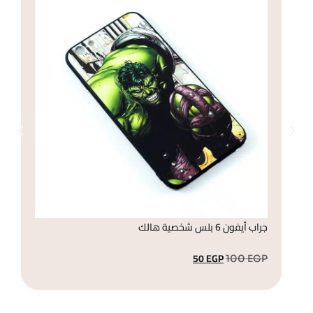
جراب أيفون 6 بلس شخصية هالك
جراب أ
50
EGP
GP
100
EGP