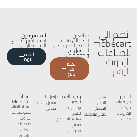
انضم الي
البائعين
المتسوقين
mobecart
انضم إلى قائمة
انضم اليوم لتشجيع
الانتظار لتقديم طلب
الصناعة اليدوية
للصناعات
للحصول على
انضم
واجهة متجر.
اليدوية
اليوم
انضم
اليوم
كـ
بائع
المتجر
رعاية العملاء
About
هدايا
إتصل بنا
Mobecart
مجوهرات
التوصيل
المنزل
تسجيل الدخول
الاسئلة الشائعة
موضة
ومصاريف
المطبخ
طلباتى
معلومات عنا
الكترونيات
الشحن
دفاتر ملاحظات
الشروط
حقائب
سياسة الاسترجاع
والاحكام
حسابى
الوظائف
خصومات
إعلن معنا