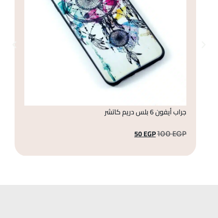
جراب أيفون 6 بلس دريم كاتشر
جراب
50
EGP
GP
100
EGP