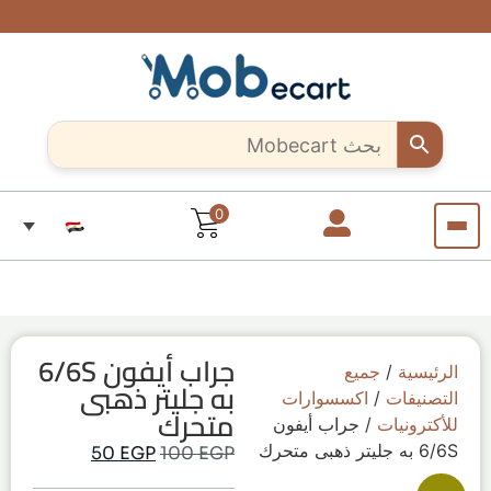
شحن
ادعم
هل أنت
خصومات
سريع
حرفي
حصرية
الحرفيين
وآمن..
مبدع؟
تصل إلى
المبدعين..
لجميع
10%
ابدأ بيع
تسوق
أنحاء
لفترة
قطعاً
منتجاتك
مصر
معنا
محدودة
فريدة من
الآن من
كل مكان
أي
مكان
في
مصر
0
جراب أيفون 6/6S
الرئيسية
/
جميع
به جليتر ذهبى
التصنيفات
/
اكسسوارات
متحرك
للأكترونيات
/ جراب أيفون
6/6S به جليتر ذهبى متحرك
50
EGP
100
EGP