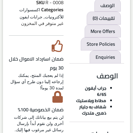
SKU
R - 0008
الوصف
Categories
اكسسوارات
,
تقييمات (0)
للأكترونيات
جرابات ايفون
غير متوفر في المخزون
More Offers
Store Policies
Enquiries
ضمان استرداد الاموال خلال
30 يوم
الوصف
إذا لم يعجبك المنتج، يمكنك
إرجاعه إلينا دون طرح أي سؤال
جراب أيفون
لمدة 30 يوماً!
6/6S
مطاط وبلاستيك
شفاف به جليتر
ضمان الخصوصية 100%
ذهبى متحرك
لن يتم بيع بياناتك إلى شركات
أخرى ولن نقوم أبداً بإرسال
رسائل غير مرغوب فيها إليك.