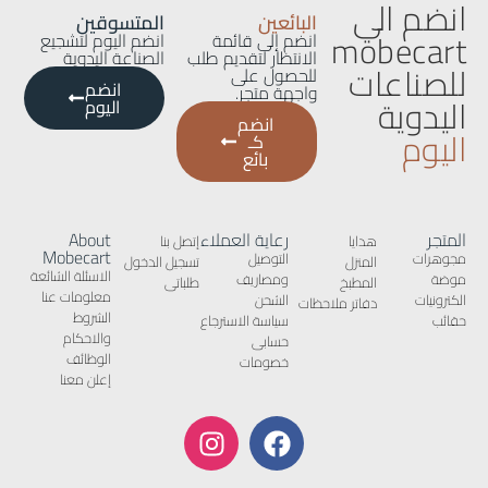
انضم الي
البائعين
المتسوقين
mobecart
انضم إلى قائمة
انضم اليوم لتشجيع
الانتظار لتقديم طلب
الصناعة اليدوية
للصناعات
للحصول على
انضم
واجهة متجر.
اليدوية
اليوم
انضم
اليوم
كـ
بائع
المتجر
رعاية العملاء
About
هدايا
إتصل بنا
Mobecart
مجوهرات
التوصيل
المنزل
تسجيل الدخول
الاسئلة الشائعة
موضة
ومصاريف
المطبخ
طلباتى
معلومات عنا
الكترونيات
الشحن
دفاتر ملاحظات
الشروط
حقائب
سياسة الاسترجاع
والاحكام
حسابى
الوظائف
خصومات
إعلن معنا