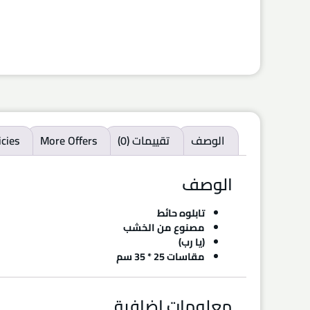
الوصف
تقييمات (0)
More Offers
icies
الوصف
تابلوه حائط
مصنوع من الخشب
(يا رب)
مقاسات 25 * 35 سم
معلومات إضافية