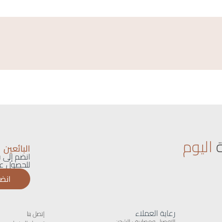
اليوم
البائعين
انضم إلى ق
للحصول عل
انضم
رعاية العملاء
إتصل بنا
التوصيل ومصاريف الشحن