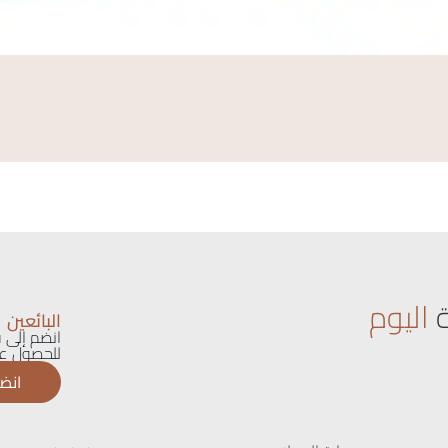
اليوم
البائعين
انضم إلى ق
للحصول عل
انضم