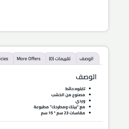
الوصف
تقييمات (0)
More Offers
icies
الوصف
تابلوه حائط
مصنوع من الخشب
وردي
مع “بيتك ومطرحك” مطبوعة
مقاسات 23 سم * 15 سم