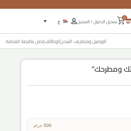
0
تسجيل الدخول / التسجيل
ع
التوصيل ومصاريف الشحن
الوظائف
إتصل بنا
قصة العصابة
يتك ومطرحك”
500 جرام