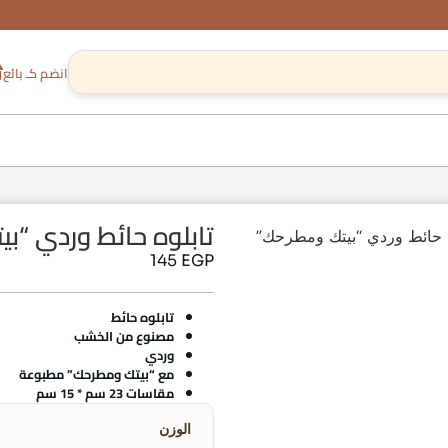
انضم كـ بائع
تابلوه حائط وردي “ب
ه حائط وردي “بيتك ومطرحك”
145
EGP
تابلوه حائط
مصنوع من الخشب
وردي
مع “بيتك ومطرحك” مطبوعة
مقاسات 23 سم * 15 سم
الوزن