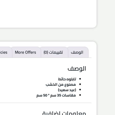
الوصف
تقييمات (0)
More Offers
icies
الوصف
تابلوه حائط
مصنوع من الخشب
(عيد سعيد)
مقاسات 35 سم * 50 سم
معلومات إضافية