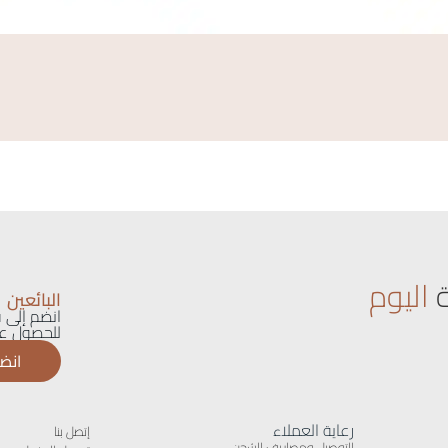
اليوم
البائعين
انضم إلى ق
للحصول عل
انضم
رعاية العملاء
إتصل بنا
التوصيل ومصاريف الشحن