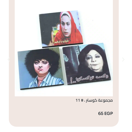
مجموعة كوستر ، # 11
مج
GP
65
EGP