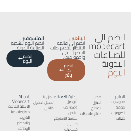
انضم الي
البائعين
المتسوقين
mobecart
انضم إلى قائمة
انضم اليوم لتشجيع
الانتظار لتقديم طلب
الصناعة اليدوية
للصناعات
للحصول على
انضم
واجهة متجر.
اليدوية
اليوم
انضم
اليوم
كـ
بائع
المتجر
رعاية العملاء
About
هدايا
إتصل بنا
Mobecart
مجوهرات
التوصيل
المنزل
تسجيل الدخول
الاسئلة الشائعة
موضة
ومصاريف
المطبخ
طلباتى
معلومات عنا
الكترونيات
الشحن
دفاتر ملاحظات
الشروط
حقائب
سياسة الاسترجاع
والاحكام
حسابى
الوظائف
خصومات