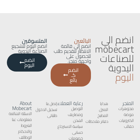
انضم الي
البائعين
المتسوقين
mobecart
انضم إلى قائمة
انضم اليوم لتشجيع
الانتظار لتقديم طلب
الصناعة اليدوية
للصناعات
للحصول على
انضم
واجهة متجر.
اليدوية
اليوم
انضم
اليوم
كـ
بائع
المتجر
رعاية العملاء
About
هدايا
إتصل بنا
Mobecart
مجوهرات
التوصيل
المنزل
تسجيل الدخول
الاسئلة الشائعة
موضة
ومصاريف
المطبخ
طلباتى
معلومات عنا
الكترونيات
الشحن
دفاتر ملاحظات
الشروط
حقائب
سياسة الاسترجاع
والاحكام
حسابى
الوظائف
خصومات