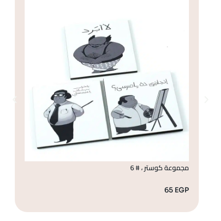
مجموعة كوستر ، # 6
مج
GP
65
EGP