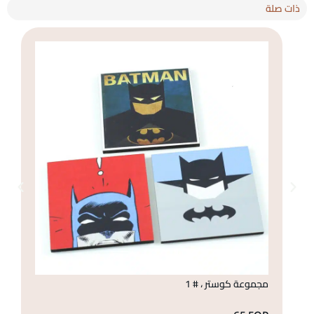
ذات صلة
مجموعة كوستر ، # 1
مج