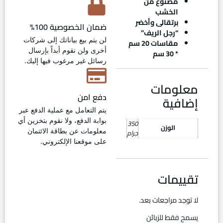
مصنوع من
الخشب
برتقالى وأخضر
ضمان الخصوصية 100%
“رجل الريف”
لن يتم بيع بياناتك إلى شركات
مقاسات 20 سم
أخرى ولن نقوم أبداً بإرسال
* 30 سم
رسائل غير مرغوب فيها إليك.
معلومات
دفع امن
إضافية
يتم التعامل مع عملية الدفع عبر
بوابة الدفع، ولا نقوم بتخزين أي
350
الوزن
معلومات عن بطاقة الائتمان
جرام
على موقعنا الإلكتروني.
تقييمات
لا توجد مراجعات بعد.
يسمح فقط للزبائن