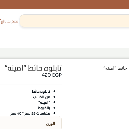
انضم كـ بائع
تابلوه حائط “امينه”
 حائط “امينه”
420
EGP
تابلوه حائط
من الخشب
“امينه”
بالخيوط
مقاسات 55 سم * 40 سم
الوزن