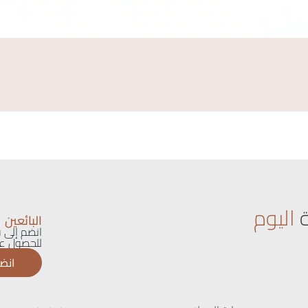
اليوم
البائعين
انضم إلى ق
للحصول عل
انضم