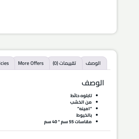
الوصف
تقييمات (0)
More Offers
icies
الوصف
تابلوه حائط
من الخشب
“امينه”
بالخيوط
مقاسات 55 سم * 40 سم