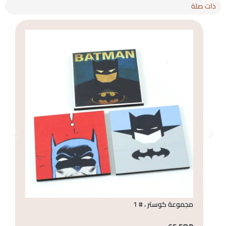
ذات صلة
مجموعة كوستر ، # 1
مج