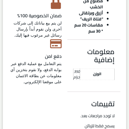
مصنوع من
الخشب
أزرق وبرتقالى
ضمان الخصوصية 100%
“فتاة الريف”
لن يتم بيع بياناتك إلى شركات
مقاسات 20 سم
أخرى ولن نقوم أبداً بإرسال
* 30 سم
رسائل غير مرغوب فيها إليك.
معلومات
دفع امن
إضافية
يتم التعامل مع عملية الدفع عبر
بوابة الدفع، ولا نقوم بتخزين أي
350
الوزن
معلومات عن بطاقة الائتمان
جرام
على موقعنا الإلكتروني.
تقييمات
لا توجد مراجعات بعد.
يسمح فقط للزبائن