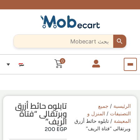
شحن
ادعم
هل أنت
خصومات
سريع
حرفي
حصرية
الحرفيين
وآمن..
مبدع؟
تصل إلى
المبدعين..
لجميع
10%
ابدأ بيع
تسوق
أنحاء
لفترة
قطعاً
منتجاتك
مصر
معنا
محدودة
فريدة من
الآن من
كل مكان
أي
مكان
في
مصر
0
تابلوه حائط أزرق
الرئيسية
/
جميع
وبرتقالى “فتاة
التصنيفات
/
المنزل و
الريف”
المعيشة
/ تابلوه حائط أزرق
وبرتقالى “فتاة الريف”
200
EGP