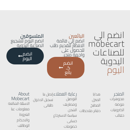
انضم الي
البائعين
المتسوقين
mobecart
انضم إلى قائمة
انضم اليوم لتشجيع
الانتظار لتقديم طلب
الصناعة اليدوية
للصناعات
للحصول على
انضم
واجهة متجر.
اليدوية
اليوم
انضم
اليوم
كـ
بائع
المتجر
رعاية العملاء
About
هدايا
إتصل بنا
Mobecart
مجوهرات
التوصيل
المنزل
تسجيل الدخول
الاسئلة الشائعة
موضة
ومصاريف
المطبخ
طلباتى
معلومات عنا
الكترونيات
الشحن
دفاتر ملاحظات
الشروط
حقائب
سياسة الاسترجاع
والاحكام
حسابى
الوظائف
خصومات