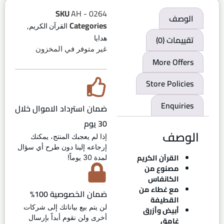
SKU
AH - 0264
الوصف
,
Categories
القرآن الكريم
تقييمات (0)
هدايا
غير متوفر في المخزون
More Offers
Store Policies
Enquiries
ضمان استرداد الاموال خلال
30 يوم
الوصف
إذا لم يعجبك المنتج، يمكنك
إرجاعه إلينا دون طرح أي سؤال
القرآن الكريم
لمدة 30 يوماً!
مصنوع من
الكانفاس
مع غطاء من
ضمان الخصوصية 100%
القطيفة
لن يتم بيع بياناتك إلى شركات
أبيض وأزرق
أخرى ولن نقوم أبداً بإرسال
غامق