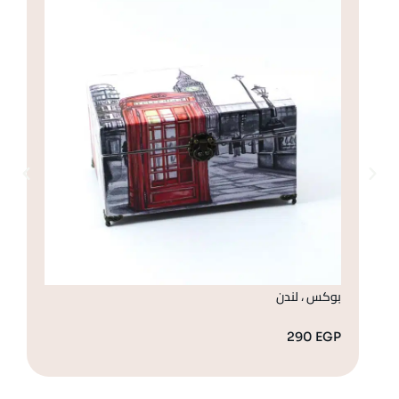
بوكس ، لندن
صن
GP
290
EGP