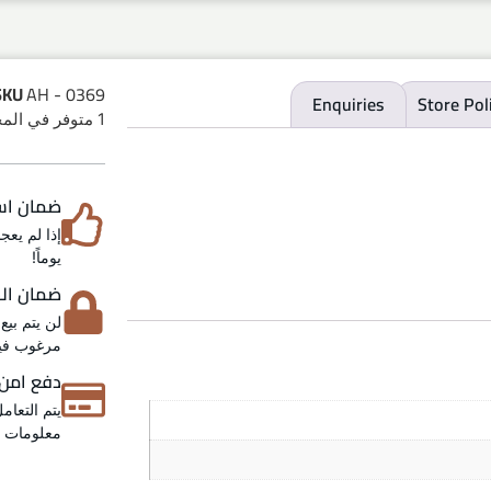
SKU
AH - 0369
Enquiries
Store Pol
1 متوفر في المخزون
ضمان استرد
يوماً!
ضمان الخص
لن يتم بيع
مرغوب فيه
دفع امن
يتم التعام
معلومات عن