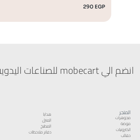
290
EGP
انضم الي mobecart للصناعات اليدوية
المتجر
هدايا
مجوهرات
المنزل
موضة
المطبخ
الكترونيات
دفاتر ملاحظات
حقائب