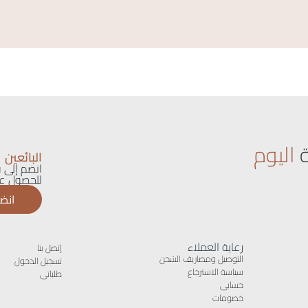
اليوم
البائعين
انضم إلى ق
للحصول عل
انضم
رعاية العملاء
إتصل بنا
التوصيل ومصاريف الشحن
تسجيل الدخول
سياسة الاسترجاع
طلباتى
حسابى
خصومات