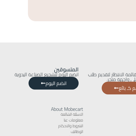
P
325
EGP
المتسوقين
ائمة الانتظار لتقديم طلب
انضم اليوم لتشجيع الصناعة اليدوية
ى واجهة متجر.
انضم اليوم
 كـ بائع
About Mobecart
الاسئلة الشائعة
معلومات عنا
الشروط والاحكام
الوظائف