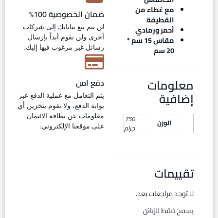
مع غطاء من
ضمان الخصوصية 100%
القطيفة
لن يتم بيع بياناتك إلى شركات
أحمر ورمادي
أخرى ولن نقوم أبداً بإرسال
مقاس 15 سم *
رسائل غير مرغوب فيها إليك.
20 سم
معلومات
دفع امن
إضافية
يتم التعامل مع عملية الدفع عبر
بوابة الدفع، ولا نقوم بتخزين أي
معلومات عن بطاقة الائتمان
750
الوزن
على موقعنا الإلكتروني.
جرام
تقييمات
لا توجد مراجعات بعد.
يسمح فقط للزبائن