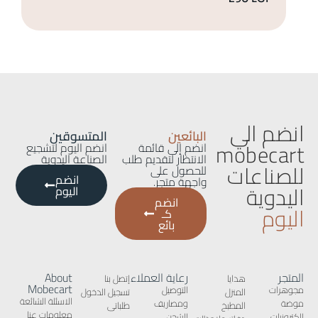
انضم الي
البائعين
المتسوقين
mobecart
انضم إلى قائمة
انضم اليوم لتشجيع
الانتظار لتقديم طلب
الصناعة اليدوية
للصناعات
للحصول على
انضم
واجهة متجر.
اليدوية
اليوم
انضم
اليوم
كـ
بائع
المتجر
رعاية العملاء
About
هدايا
إتصل بنا
Mobecart
مجوهرات
التوصيل
المنزل
تسجيل الدخول
الاسئلة الشائعة
موضة
ومصاريف
المطبخ
طلباتى
معلومات عنا
الكترونيات
الشحن