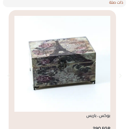
ذات صلة
بوكس ، باريس
بو
GP
290
EGP