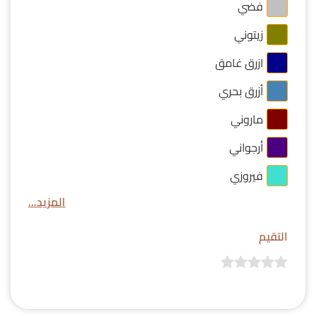
فضي
زيتوني
ازرق غامق
أزرق بحري
ماروني
أرجواني
فيروزي
المزيد...
التقيم