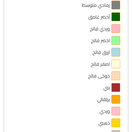
رمادي متوسط
أخضر غامق
وردي فاتح
اخضر فاتح
ازرق فاتح
اصفر فاتح
خوخى فاتح
بني
برتقالي
وردي
ذهبي