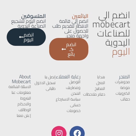
انضم الي
البائعين
المتسوقين
mobecart
انضم إلى قائمة
انضم اليوم لتشجيع
الانتظار لتقديم طلب
الصناعة اليدوية
للصناعات
للحصول على
انضم
واجهة متجر.
اليدوية
اليوم
انضم
اليوم
كـ
بائع
المتجر
رعاية العملاء
About
هدايا
إتصل بنا
Mobecart
مجوهرات
التوصيل
المنزل
تسجيل الدخول
الاسئلة الشائعة
موضة
ومصاريف
المطبخ
طلباتى
معلومات عنا
الكترونيات
الشحن
دفاتر ملاحظات
الشروط
حقائب
سياسة الاسترجاع
والاحكام
حسابى
الوظائف
خصومات
إعلن معنا