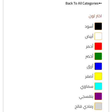
Back To All Categories
اختر لون
أسود
أبيض
أحمر
أخضر
أزرق
أصفر
سماوي
بنفسجي
رمادي فاتح