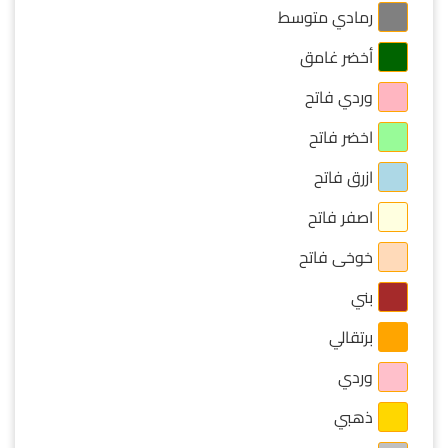
رمادي متوسط
أخضر غامق
وردي فاتح
اخضر فاتح
ازرق فاتح
اصفر فاتح
خوخى فاتح
بني
برتقالي
وردي
ذهبي