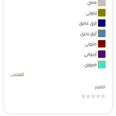
فضي
زيتوني
ازرق غامق
أزرق بحري
ماروني
أرجواني
فيروزي
المزيد...
التقيم