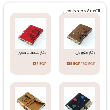
التصنيف: جلد طبيعي
دفتر صغير بني
دفتر ملاحظات صغير
135
EGP
135
EGP
160
EGP