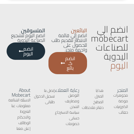
انضم الي
البائعين
المتسوقين
mobecart
انضم إلى قائمة
انضم اليوم لتشجيع
الانتظار لتقديم طلب
الصناعة اليدوية
للصناعات
للحصول على
انضم
واجهة متجر.
اليدوية
اليوم
انضم
اليوم
كـ
بائع
المتجر
رعاية العملاء
About
هدايا
إتصل بنا
Mobecart
مجوهرات
التوصيل
المنزل
تسجيل الدخول
الاسئلة الشائعة
موضة
ومصاريف
المطبخ
طلباتى
معلومات عنا
الكترونيات
الشحن
دفاتر ملاحظات
الشروط
حقائب
سياسة الاسترجاع
والاحكام
حسابى
الوظائف
خصومات
إعلن معنا