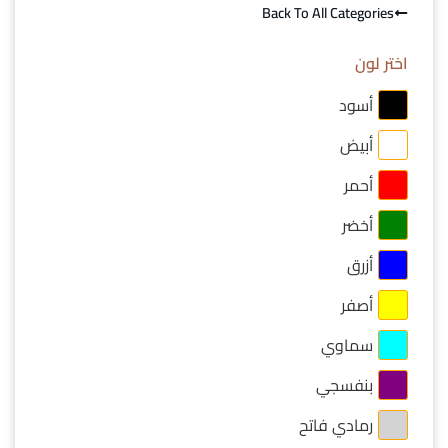
Back To All Categories
اختر لون
أسود
أبيض
أحمر
أخضر
أزرق
أصفر
سماوي
بنفسجي
رمادي فاتح