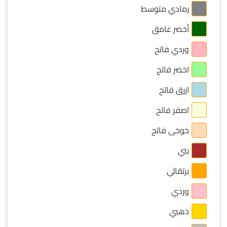
رمادي متوسط
أخضر غامق
وردي فاتح
اخضر فاتح
ازرق فاتح
اصفر فاتح
خوخى فاتح
بني
برتقالي
وردي
ذهبي