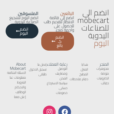
انضم الي
البائعين
المتسوقين
mobecart
انضم إلى قائمة
انضم اليوم لتشجيع
الانتظار لتقديم طلب
الصناعة اليدوية
للصناعات
للحصول على
انضم
واجهة متجر.
اليدوية
اليوم
انضم
اليوم
كـ
بائع
المتجر
رعاية العملاء
About
هدايا
إتصل بنا
Mobecart
مجوهرات
التوصيل
المنزل
تسجيل الدخول
الاسئلة الشائعة
موضة
ومصاريف
المطبخ
طلباتى
معلومات عنا
الكترونيات
الشحن
دفاتر ملاحظات
الشروط
حقائب
سياسة الاسترجاع
والاحكام
حسابى
الوظائف
خصومات
إعلن معنا