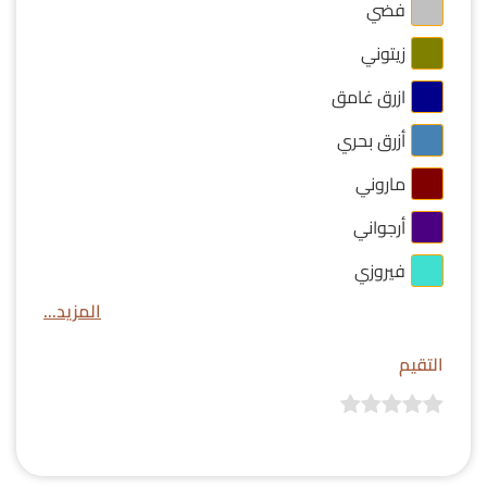
فضي
زيتوني
ازرق غامق
أزرق بحري
ماروني
أرجواني
فيروزي
المزيد...
التقيم