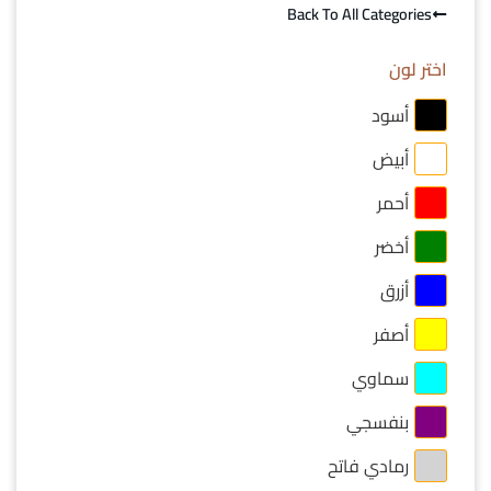
Back To All Categories
اختر لون
أسود
أبيض
أحمر
أخضر
أزرق
أصفر
سماوي
بنفسجي
رمادي فاتح