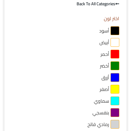
Back To All Categories
اختر لون
أسود
أبيض
أحمر
أخضر
أزرق
أصفر
سماوي
بنفسجي
رمادي فاتح