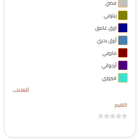
فضي
زيتوني
ازرق غامق
أزرق بحري
ماروني
أرجواني
فيروزي
المزيد...
التقيم