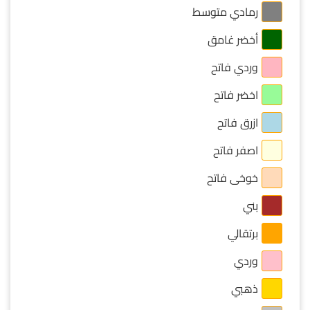
رمادي متوسط
أخضر غامق
وردي فاتح
اخضر فاتح
ازرق فاتح
اصفر فاتح
خوخى فاتح
بني
برتقالي
وردي
ذهبي