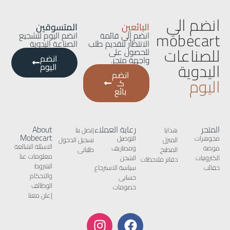
انضم الي
البائعين
المتسوقين
mobecart
انضم إلى قائمة
انضم اليوم لتشجيع
الانتظار لتقديم طلب
الصناعة اليدوية
للصناعات
للحصول على
انضم
واجهة متجر.
اليدوية
اليوم
انضم
اليوم
كـ
بائع
المتجر
رعاية العملاء
About
هدايا
إتصل بنا
Mobecart
مجوهرات
التوصيل
المنزل
تسجيل الدخول
الاسئلة الشائعة
موضة
ومصاريف
المطبخ
طلباتى
معلومات عنا
الكترونيات
الشحن
دفاتر ملاحظات
الشروط
حقائب
سياسة الاسترجاع
والاحكام
حسابى
الوظائف
خصومات
إعلن معنا