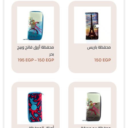
محفظة باريس
محفظة أزرق فاتح وبيج
بحر
195
EGP
–
150
EGP
150
EGP
محفظة بيج حديقة
أوراق المحفظة