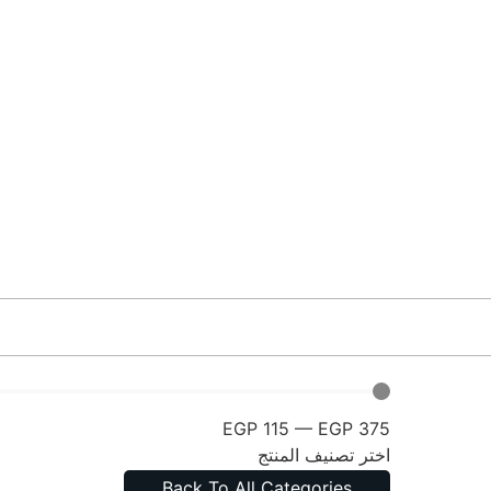
خصومات حصرية تصل إلى 10% لفترة محدودة
EGP
115
—
EGP
375
اختر تصنيف المنتج
Back To All Categories