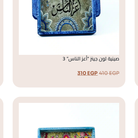
صينية لون جينز “أعز الناس” 3
310
EGP
410
EGP