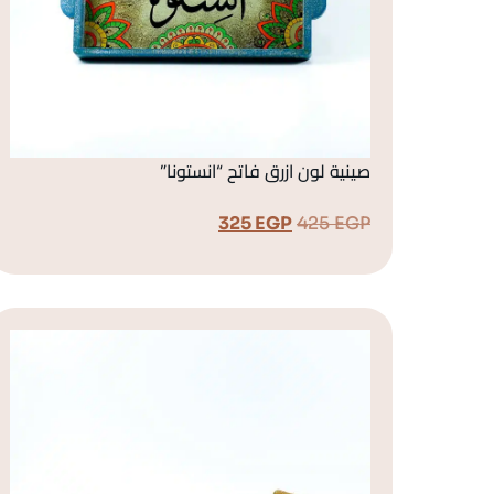
صينية لون ازرق فاتح “انستونا”
325
EGP
425
EGP