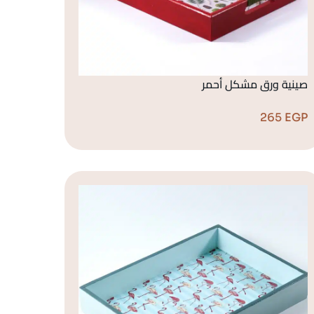
صينية ورق مشكل أحمر
265
EGP