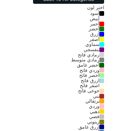
اختر لون
أسود
أبيض
أحمر
أخضر
أزرق
أصفر
سماوي
بنفسجي
رمادي فاتح
رمادي متوسط
أخضر غامق
وردي فاتح
اخضر فاتح
ازرق فاتح
اصفر فاتح
خوخى فاتح
بني
برتقالي
وردي
ذهبي
فضي
زيتوني
ازرق غامق