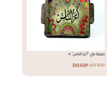
صينية بني “أعز الناس” 4
310
EGP
410
EGP