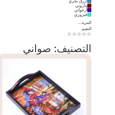
أزرق بحري
ماروني
أرجواني
فيروزي
المزيد...
التقيم
التصنيف: صواني