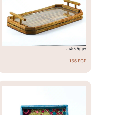
صينية خشب
165
EGP