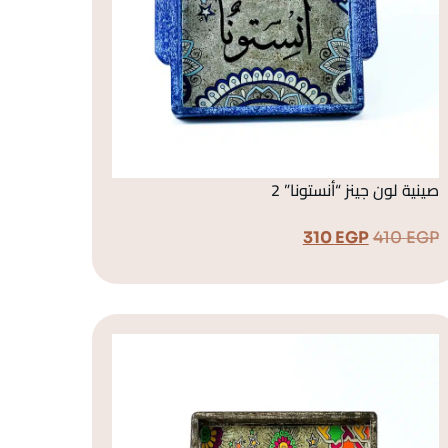
صينية لون جينز “أنستونا” 2
310
EGP
410
EGP