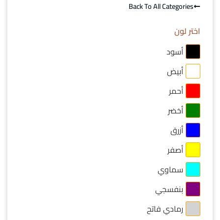
Back To All Categories
اختر لون
أسود
أبيض
أحمر
أخضر
أزرق
أصفر
سماوي
بنفسجي
رمادي فاتح