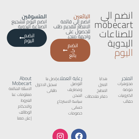
انضم الي
البائعين
المتسوقين
mobecart
انضم إلى قائمة
انضم اليوم لتشجيع
الانتظار لتقديم طلب
الصناعة اليدوية
للصناعات
للحصول على
انضم
واجهة متجر.
اليدوية
اليوم
انضم
اليوم
كـ
بائع
المتجر
رعاية العملاء
About
هدايا
إتصل بنا
Mobecart
مجوهرات
التوصيل
المنزل
تسجيل الدخول
الاسئلة الشائعة
موضة
ومصاريف
المطبخ
طلباتى
معلومات عنا
الكترونيات
الشحن
دفاتر ملاحظات
الشروط
حقائب
سياسة الاسترجاع
والاحكام
حسابى
الوظائف
خصومات
إعلن معنا