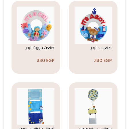
صنع دب البحر
صنعت حورية البحر
330
EGP
330
EGP
بالونات ، سيارة وإطار
أطفال 3 إطارات الصور