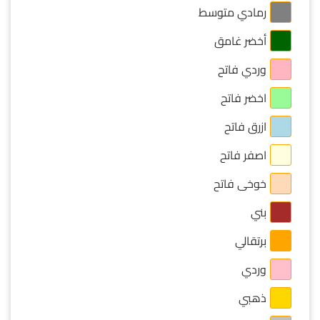
رمادي متوسط
أخضر غامق
وردي فاتح
اخضر فاتح
ازرق فاتح
اصفر فاتح
خوخى فاتح
بني
برتقالي
وردي
ذهبي