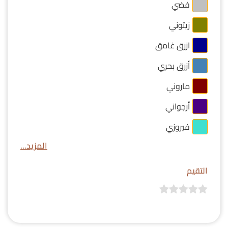
فضي
زيتوني
ازرق غامق
أزرق بحري
ماروني
أرجواني
فيروزي
المزيد...
التقيم