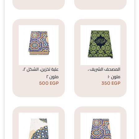
المصحف الشريف ،
علبة تخزين، الشكل ٢،
ملون ١٠
ملون ٢
500
EGP
350
EGP