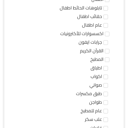
تابلوهات الحائط اطفال
حقائب اطفال
عام اطفال
اكسسوارات للأكترونيات
جرابات ايفون
القرآن الكريم
المطبخ
اطباق
اكواب
صواني
طبق مكسرات
طواجن
عام للمطبخ
علب سكر
غلايات