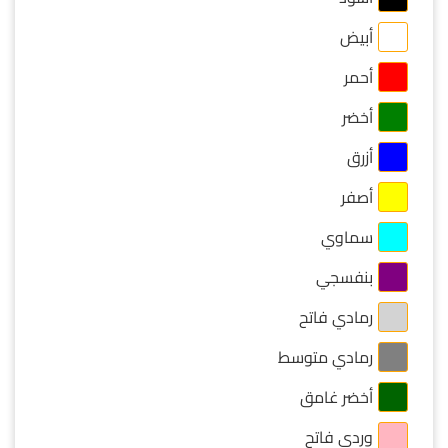
أبيض
أحمر
أخضر
أزرق
أصفر
سماوي
بنفسجي
رمادي فاتح
رمادي متوسط
أخضر غامق
وردي فاتح