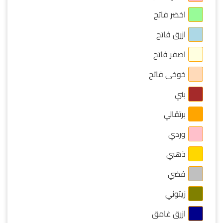
اخضر فاتح
ازرق فاتح
اصفر فاتح
خوخى فاتح
بني
برتقالي
وردي
ذهبي
فضي
زيتوني
ازرق غامق