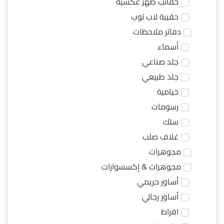
حقائب ظهر عكسية
حقيبة لاب توب
دفاتر ملاحظات
أسماء
جلد صناعي
جلد طبيعي
خيامية
رسومات
سلك
غلاف صلب
مجوهرات
مجوهرات & إكسسوارات
أساور حريمي
أساور رجالي
اقراط