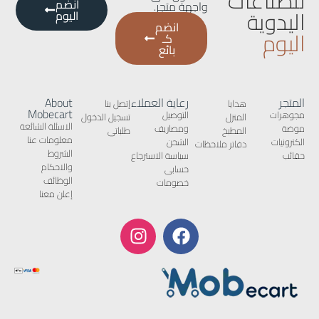
للصناعات
انضم
واجهة متجر.
اليدوية
اليوم
انضم
اليوم
كـ
بائع
المتجر
رعاية العملاء
About
هدايا
إتصل بنا
Mobecart
مجوهرات
التوصيل
المنزل
تسجيل الدخول
الاسئلة الشائعة
موضة
ومصاريف
المطبخ
طلباتى
معلومات عنا
الكترونيات
الشحن
دفاتر ملاحظات
الشروط
حقائب
سياسة الاسترجاع
والاحكام
حسابى
الوظائف
خصومات
إعلن معنا