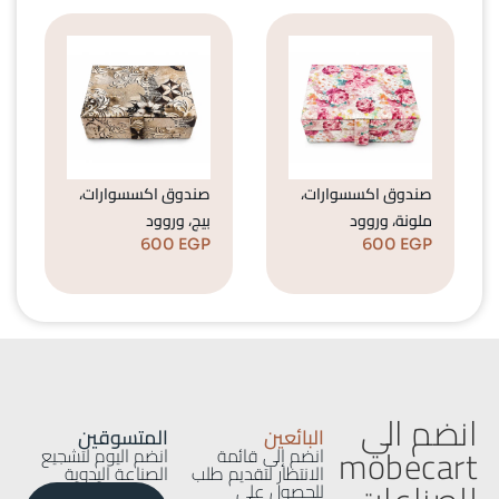
صندوق اكسسوارات،
صندوق اكسسوارات،
ملونة، وروود
بيج، وروود
600
EGP
600
EGP
انضم الي
البائعين
المتسوقين
mobecart
انضم إلى قائمة
انضم اليوم لتشجيع
الانتظار لتقديم طلب
الصناعة اليدوية
للحصول على